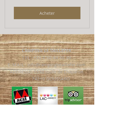
Acheter
CAMPING LE TAILLEFER
TEL:
+33 4 50 44 30 30
E-MAIL:
info@campingletaillefer.com
ADDRESSE: 1530 route de Chaparon
74210 DOUSSARD