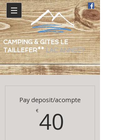
CAMPING
& GITES L
E
TAILLEFER**
LAC ANNECY
Pay deposit/acompte
40€
40
€